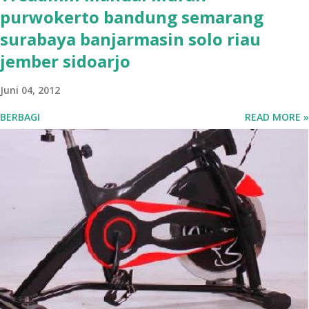
purwokerto bandung semarang
surabaya banjarmasin solo riau
jember sidoarjo
Juni 04, 2012
BERBAGI
READ MORE »