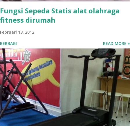
Fungsi Sepeda Statis alat olahraga
fitness dirumah
Februari 13, 2012
BERBAGI
READ MORE »