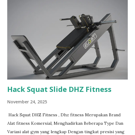
i
n
g
a
n
Hack Squat Slide DHZ Fitness
November 24, 2025
Hack Squat DHZ Fitness , Dhz fitness Merupakan Brand
Alat fitness Komersial, Menghadirkan Beberapa Type Dan
Variasi alat gym yang lengkap Dengan tingkat presisi yang