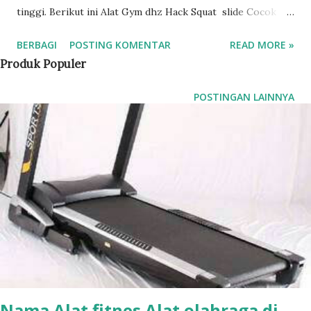
tinggi. Berikut ini Alat Gym dhz Hack Squat slide Cocok
Untuk Tempat gym / Fitness center Informasi dan
BERBAGI
POSTING KOMENTAR
READ MORE »
Pemesanan Bisa langsung Menghubungi kami atau datang
Produk Populer
langsung ke Showroom kami,
POSTINGAN LAINNYA
Nama Alat fitnes Alat olahraga di