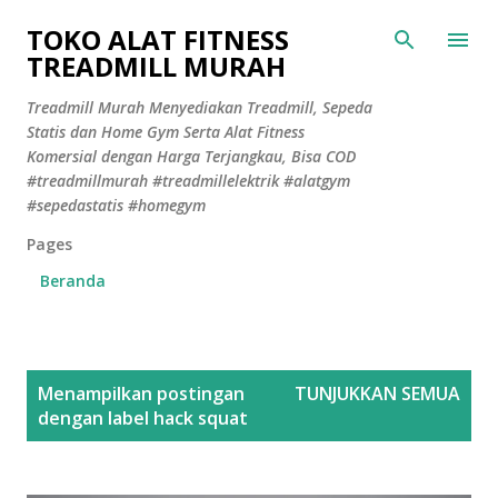
Langsung ke konten utama
TOKO ALAT FITNESS
TREADMILL MURAH
Treadmill Murah Menyediakan Treadmill, Sepeda
Statis dan Home Gym Serta Alat Fitness
Komersial dengan Harga Terjangkau, Bisa COD
#treadmillmurah #treadmillelektrik #alatgym
#sepedastatis #homegym
Pages
Beranda
P
Menampilkan postingan
TUNJUKKAN SEMUA
o
dengan label
hack squat
s
t