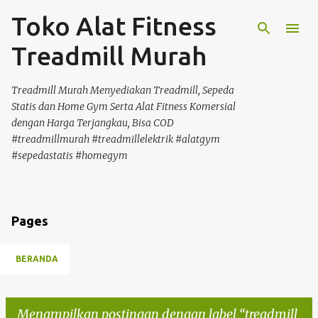
Toko Alat Fitness
Langsung ke konten utama
Treadmill Murah
Treadmill Murah Menyediakan Treadmill, Sepeda
Statis dan Home Gym Serta Alat Fitness Komersial
dengan Harga Terjangkau, Bisa COD
#treadmillmurah #treadmillelektrik #alatgym
#sepedastatis #homegym
Pages
BERANDA
Menampilkan postingan dengan label
treadmill