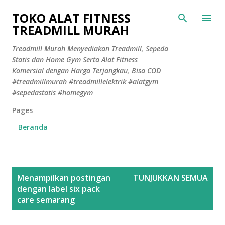
Langsung ke konten utama
TOKO ALAT FITNESS
TREADMILL MURAH
Treadmill Murah Menyediakan Treadmill, Sepeda
Statis dan Home Gym Serta Alat Fitness
Komersial dengan Harga Terjangkau, Bisa COD
#treadmillmurah #treadmillelektrik #alatgym
#sepedastatis #homegym
Pages
Beranda
P
Menampilkan postingan
TUNJUKKAN SEMUA
o
dengan label
six pack
s
care semarang
t