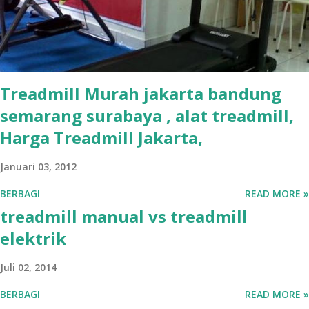
Treadmill Murah jakarta bandung
semarang surabaya , alat treadmill,
Harga Treadmill Jakarta,
Januari 03, 2012
BERBAGI
READ MORE »
treadmill manual vs treadmill
elektrik
Juli 02, 2014
BERBAGI
READ MORE »