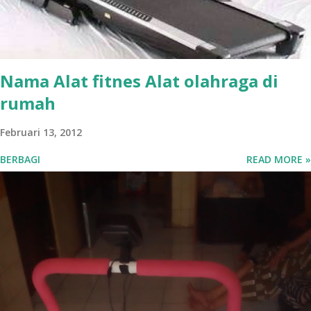
pack care bisa langsung mengunjungi toko kami. Berikut ini
adalah gambar dari six pack care six pack care murah
bandung dile...
Nama Alat fitnes Alat olahraga di
rumah
Februari 13, 2012
BERBAGI
READ MORE »