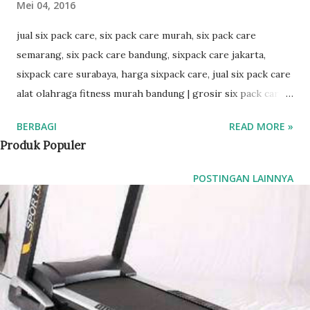
Mei 04, 2016
jual six pack care, six pack care murah, six pack care
semarang, six pack care bandung, sixpack care jakarta,
sixpack care surabaya, harga sixpack care, jual six pack care
alat olahraga fitness murah bandung | grosir six pack care
alat olahraga fitness. alat olahraga ini didesain untuk
BERBAGI
READ MORE »
olahraga pembentukan tubuh agar lebih bagus, jual six pack
Produk Populer
care harga murah jakarta bandung semarang jember
surabaya malang sidoarjo Pembetukan otot perut, paha dan
POSTINGAN LAINNYA
betis melalui gerakan gerakan sit up, push up. dengan alat
ini olahraga menjadi lebih mudah dan menyenangkan. six
pack care merupakan alat olahraga best seller yang sedang
booming khususnya di dunia olahraga. anda tidak boleh
ketinggalan dengan alat yang satu ini. alat six pack care
seperti yang dilihat di tv. segera dapatkan di toko kami.
untuk anda yang ingin melihat bentuk dari alat olahraga six