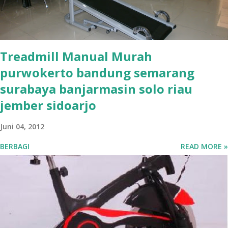
Treadmill Manual Murah
purwokerto bandung semarang
surabaya banjarmasin solo riau
jember sidoarjo
Juni 04, 2012
BERBAGI
READ MORE »