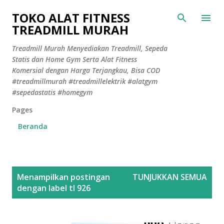
Langsung ke konten utama
TOKO ALAT FITNESS
TREADMILL MURAH
Treadmill Murah Menyediakan Treadmill, Sepeda
Statis dan Home Gym Serta Alat Fitness
Komersial dengan Harga Terjangkau, Bisa COD
#treadmillmurah #treadmillelektrik #alatgym
#sepedastatis #homegym
Pages
Beranda
P
Menampilkan postingan
TUNJUKKAN SEMUA
o
dengan label
tl 926
s
t