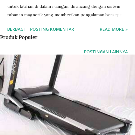
untuk latihan di dalam ruangan, dirancang dengan sistem
tahanan magnetik yang memberikan pengalaman bersepeda
halus dan senyap. Dilengkapi dengan layar LCD yang
BERBAGI
POSTING KOMENTAR
READ MORE »
menunjukkan data seperti waktu, jarak, kalori, dan detak
Produk Populer
jantung. Sepeda ini memiliki desain kompak dan dapat
dilipat, sehingga mudah disimpan. Cocok untuk penggunaan
POSTINGAN LAINNYA
di rumah dengan berbagai tingkat intensitas latihan.
Spesifikasi : - MONITOR : LCD LED - RANGKA : IRON PIPE
- MAX BERAT : 100 Kg - DIMANSI PRODUK : 78 x 42 x 104
Cm - DIMENSI KEMASAN : 114 x 21 x 37 Cm - NW/GW(Kgs)
: 18/21 Kg - FUNGSI : BERSEPEDA DAN TALI RESITEN -
WARNA : HITAM & ORANGE Melayani: Ongkir terjangkau
dan Instalasi JABODETABEK dan SURABAYA dengan
menggunakan kurir toko S&K berlaku Dapat dikirim ke
seluruh Indonesia menggunakan cargo atau ekspedisi
Informasi dan pemesanan bisa langsung mengunjungi