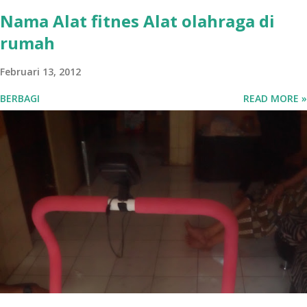
offline store atau showroom ka...
Nama Alat fitnes Alat olahraga di
rumah
Februari 13, 2012
BERBAGI
READ MORE »