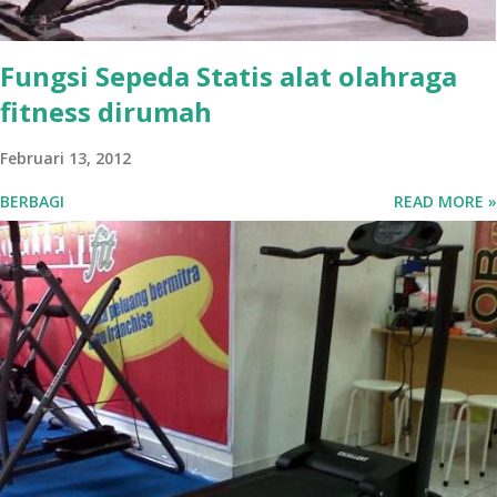
Fungsi Sepeda Statis alat olahraga
fitness dirumah
Februari 13, 2012
BERBAGI
READ MORE »