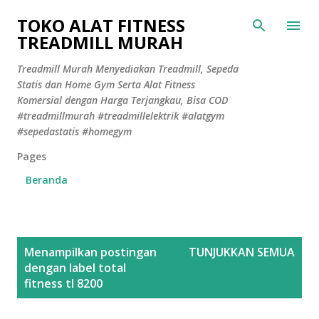
Langsung ke konten utama
TOKO ALAT FITNESS
TREADMILL MURAH
Treadmill Murah Menyediakan Treadmill, Sepeda
Statis dan Home Gym Serta Alat Fitness
Komersial dengan Harga Terjangkau, Bisa COD
#treadmillmurah #treadmillelektrik #alatgym
#sepedastatis #homegym
Pages
Beranda
P
Menampilkan postingan
TUNJUKKAN SEMUA
o
dengan label
total
s
fitness tl 8200
t