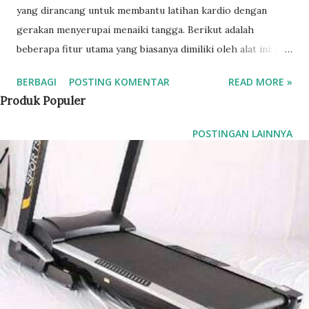
yang dirancang untuk membantu latihan kardio dengan
gerakan menyerupai menaiki tangga. Berikut adalah
beberapa fitur utama yang biasanya dimiliki oleh alat ini: alat
stair climber total fitness tl 8200 stair climber total fitness
BERBAGI
POSTING KOMENTAR
READ MORE »
tl 8200 Desain Ergonomis: Dilengkapi dengan pegangan
Produk Populer
tangan yang nyaman untuk memberikan stabilitas selama
latihan. Pemrograman dan Intensitas: Menawarkan berbagai
POSTINGAN LAINNYA
pilihan program latihan untuk meningkatkan kebugaran,
mulai dari pemanasan hingga latihan dengan intensitas
tinggi. Manfaat: - Melatih otot kaki, paha, dan gluteal secara
maksimal. - Meningkatkan stamina dan kebugaran tubuh. -
Membantu menurunkan berat badan secara efektif.
Spesifikasi : - Material : PP, Rubbe , dan Besi - Fungsi :
Melatih otot pinggul, otot perut, otot paha dan otot kaki -
Max berat : 100 KG - Dimensi kemasan : 90 x 14 x 50 Cm -
Dimensi produk : 87 x 49 x 128 cm - NW/GW : 11/12,5 KG -