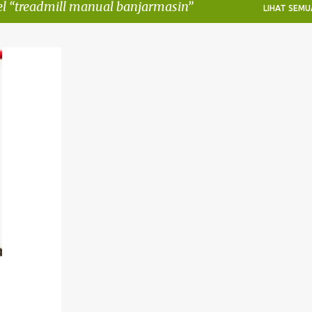
el
treadmill manual banjarmasin
LIHAT SEMU
+
4