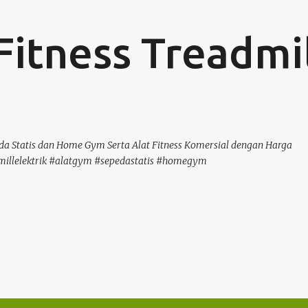
Langsung ke konten utama
Fitness Treadmi
a Statis dan Home Gym Serta Alat Fitness Komersial dengan Harga
millelektrik #alatgym #sepedastatis #homegym