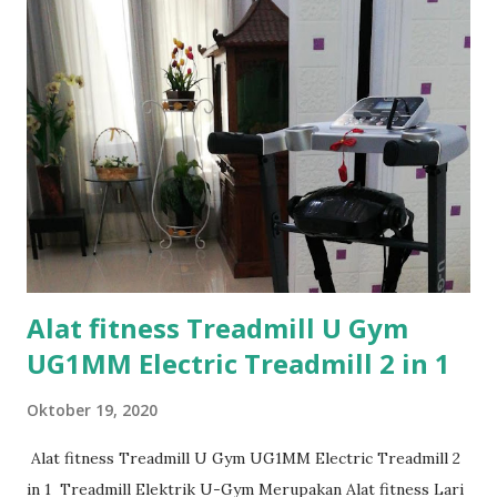
i
n
g
a
n
Alat fitness Treadmill U Gym
UG1MM Electric Treadmill 2 in 1
Oktober 19, 2020
Alat fitness Treadmill U Gym UG1MM Electric Treadmill 2
in 1 Treadmill Elektrik U-Gym Merupakan Alat fitness Lari