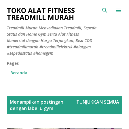
Langsung ke konten utama
TOKO ALAT FITNESS
TREADMILL MURAH
Treadmill Murah Menyediakan Treadmill, Sepeda
Statis dan Home Gym Serta Alat Fitness
Komersial dengan Harga Terjangkau, Bisa COD
#treadmillmurah #treadmillelektrik #alatgym
#sepedastatis #homegym
Pages
Beranda
P
Menampilkan postingan
TUNJUKKAN SEMUA
o
dengan label
u gym
s
t