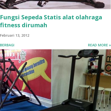
Fungsi Sepeda Statis alat olahraga
fitness dirumah
Februari 13, 2012
BERBAGI
READ MORE »