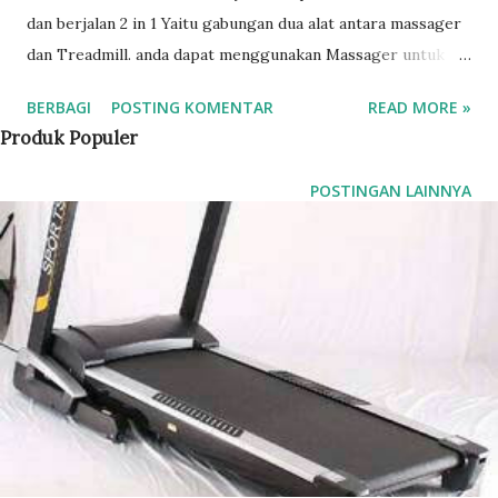
dan berjalan 2 in 1 Yaitu gabungan dua alat antara massager
dan Treadmill. anda dapat menggunakan Massager untuk
memijat bagian tubuh yang anda suka, sangat pas dilakukan
BERBAGI
POSTING KOMENTAR
READ MORE »
setelah berolahraga. dan berikut ini adalah alat fitness
Produk Populer
treadmill elektrik U Gym 2 in 1 M Treadmill Elektrik 2 in 1
U-Gym Spesifikasi Treadmill : - Treadmill Lari dan berjalan
POSTINGAN LAINNYA
- Massager / Pijat - Monitor latihan ( detak jantung, Kalori,
Speed, Distance ) - Mp3 Player - Dinamo Power : 2 HP DC -
Speed : 0,8 - 12 km/h - Running Belt Size : 40x110 cm -
Monitor : 3,5 & 34; LCD screen - Max Weight Capacity : 100
kg - Dimensi : 140 x 63,5 x 220 cm Alat Fitness treadmill
elektrik ini sangat mudah digunakan, karena program yang
simpel dan sangat mudah dipahami, dilengkapi dengan
safety key untuk keamanan dan tersedia musik untuk
memberikan suasana yang menyenangkan dalam
berolahraga treadmill...