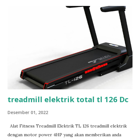
i
n
g
a
n
treadmill elektrik total tl 126 Dc
Desember 01, 2022
Alat Fitness Treadmill Elektrik TL 126 treadmill elektrik
dengan motor power 4HP yang akan memberikan anda