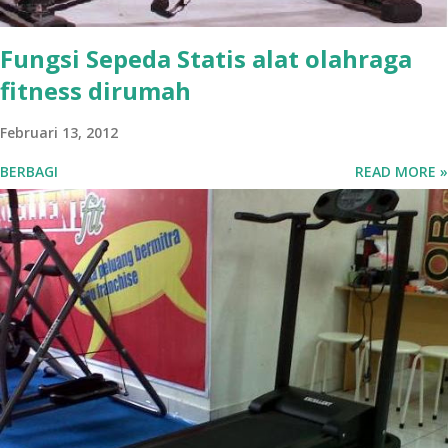
Fungsi Sepeda Statis alat olahraga
fitness dirumah
Februari 13, 2012
BERBAGI
READ MORE »