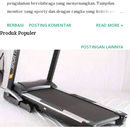
pengalaman berolahraga yang menyenangkan, Tampilan
monitor yang sporty dan dengan rangka yang kokoh serta
area running yang memanjang membuat anda lebih leluasa ,
BERBAGI
POSTING KOMENTAR
READ MORE »
terutama untuk anda yang memiliki badan yang tinggi.
Produk Populer
treadmill elektrik ini sudah dilengkapi dengan mesin auto
incline Spesifikasi Treadmill TL 126 : - Motor : 4 HP DC
POSTINGAN LAINNYA
Motor - Speed : 1-20 km/h - Monitor : Hand Pulse, Body
Fat, Time, Speed, Distance, Calori - Program : P1-P8 -
Running Belt : 160cm x 51cm - Incline : 1-15% Automatic -
Speakers : Mp3, USB, Bluetooth - Max Weight : 130kg -
Dimensi Produk : 190x90x155cm - Dimensi Produk saat
Dilipat : 135x90x155cm - Berat Produk : 85Kg - Berat
Package : 102Kg - Dimesi Kemasan : 200x90x37cm