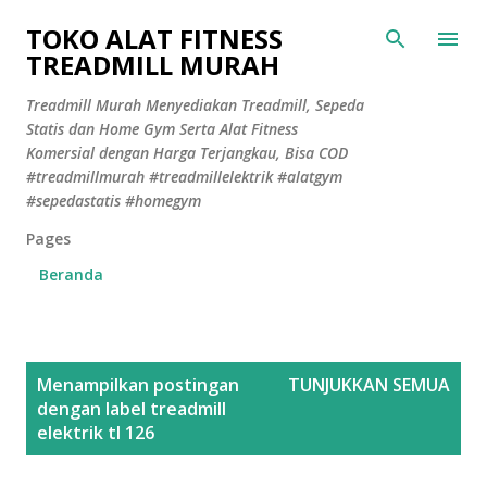
Langsung ke konten utama
TOKO ALAT FITNESS
TREADMILL MURAH
Treadmill Murah Menyediakan Treadmill, Sepeda
Statis dan Home Gym Serta Alat Fitness
Komersial dengan Harga Terjangkau, Bisa COD
#treadmillmurah #treadmillelektrik #alatgym
#sepedastatis #homegym
Pages
Beranda
P
Menampilkan postingan
TUNJUKKAN SEMUA
o
dengan label
treadmill
s
elektrik tl 126
t