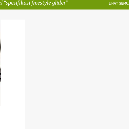
el
spesifikasi freestyle glider
LIHAT SEMU
+
7