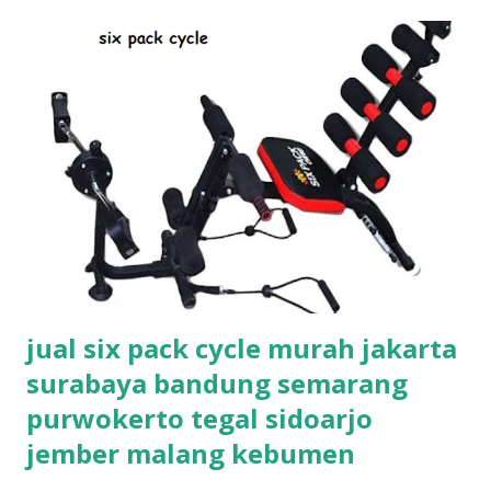
i
n
g
a
n
jual six pack cycle murah jakarta
surabaya bandung semarang
purwokerto tegal sidoarjo
jember malang kebumen