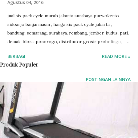
Agustus 04, 2016
jual six pack cycle murah jakarta surabaya purwokerto
sidoarjo banjarmasin , harga six pack cycle jakarta ,
bandung, semarang, surabaya, rembang, jember, kudus, pati,
demak, blora, ponorogo, distributor grosir probolingo,
purwokerto, brebes, tegal, banjarmasin, six pack cycle
BERBAGI
READ MORE »
murah samarinda, grosir alat six pack cycle, six pack yang
Produk Populer
ada sepedanya. harga dan spesifikasi alat olahraga six pack
cycle, six pack cycle merupakan alat olahraga fitness untuk
POSTINGAN LAINNYA
pembentukan dan melatih otot otot tubuh agar lebih six
pack langsing dan ideal. six pack cycle memungkinkan anda
melatih tubuh dengan banyak gerakan yang lebih mudah dan
simpel hanya dengan alat six pack cycle. alat ini merupakan
gabungan dari alat six pack sebagai alat olahraga
pembentukan perut yang six pack dan cycle atau sepeda.
alat six pack cycle mempunyai 2 jenis alat olahraga yaitu six