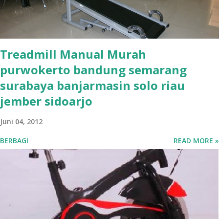
Treadmill Manual Murah
purwokerto bandung semarang
surabaya banjarmasin solo riau
jember sidoarjo
Juni 04, 2012
BERBAGI
READ MORE »