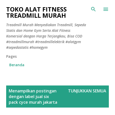
Langsung ke konten utama
TOKO ALAT FITNESS
TREADMILL MURAH
Treadmill Murah Menyediakan Treadmill, Sepeda
Statis dan Home Gym Serta Alat Fitness
Komersial dengan Harga Terjangkau, Bisa COD
#treadmillmurah #treadmillelektrik #alatgym
#sepedastatis #homegym
Pages
Beranda
P
Menampilkan postingan
TUNJUKKAN SEMUA
o
dengan label
jual six
s
pack cyce murah jakarta
t