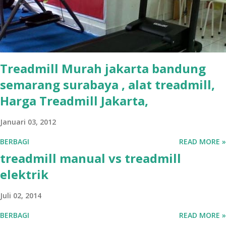
Treadmill Murah jakarta bandung
semarang surabaya , alat treadmill,
Harga Treadmill Jakarta,
Januari 03, 2012
BERBAGI
READ MORE »
treadmill manual vs treadmill
elektrik
Juli 02, 2014
BERBAGI
READ MORE »