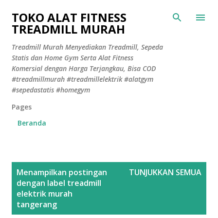
Langsung ke konten utama
TOKO ALAT FITNESS
TREADMILL MURAH
Treadmill Murah Menyediakan Treadmill, Sepeda
Statis dan Home Gym Serta Alat Fitness
Komersial dengan Harga Terjangkau, Bisa COD
#treadmillmurah #treadmillelektrik #alatgym
#sepedastatis #homegym
Pages
Beranda
P
Menampilkan postingan
TUNJUKKAN SEMUA
o
dengan label
treadmill
s
elektrik murah
tangerang
t