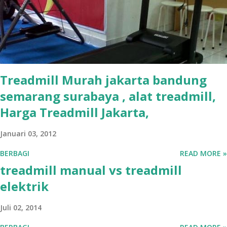
Treadmill Murah jakarta bandung
semarang surabaya , alat treadmill,
Harga Treadmill Jakarta,
Januari 03, 2012
BERBAGI
READ MORE »
treadmill manual vs treadmill
elektrik
Juli 02, 2014