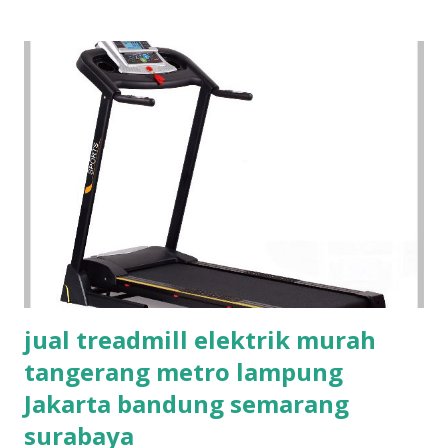
i
n
g
a
n
jual treadmill elektrik murah
tangerang metro lampung
Jakarta bandung semarang
surabaya