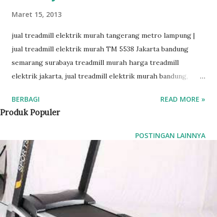
Maret 15, 2013
jual treadmill elektrik murah tangerang metro lampung |
jual treadmill elektrik murah TM 5538 Jakarta bandung
semarang surabaya treadmill murah harga treadmill
elektrik jakarta, jual treadmill elektrik murah bandung,
treadmill elektrik murah semarang, treadmill murah jakarta
BERBAGI
READ MORE »
surabaya bandung denpasar kendari kediri, sulawesi
Produk Populer
makasar dll dapatkan spesifikasi dan harga treamill murah
terbaik hanya disini. kami menjual treadmill murah dengan
POSTINGAN LAINNYA
berbagai pilihan yang sangat bagus untuk anda. siap kirim
keseluruh wilayah indonesia dengan jaminan garansi
sparepart dan service yang memuaskan untuk anda. dengan
cabang cabang kami yang makin dekat dengan anda. jual
treadmill elektrik murah TM 5538 Jakarta bandung
semarang surabaya yogyakarta, treadmill elektrik TM 5538