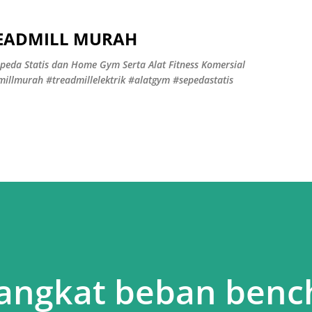
Langsung ke konten utama
READMILL MURAH
peda Statis dan Home Gym Serta Alat Fitness Komersial
illmurah #treadmillelektrik #alatgym #sepedastatis
s angkat beban benc