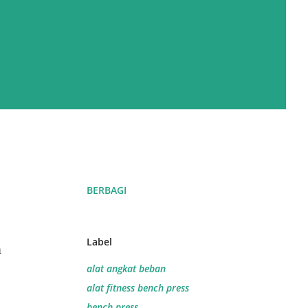
BERBAGI
Label
n
alat angkat beban
alat fitness bench press
bench press